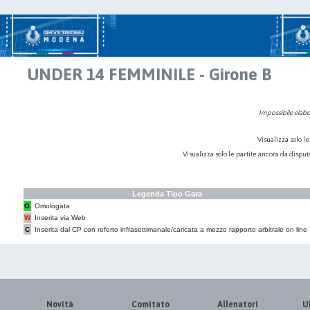
UNDER 14 FEMMINILE - Girone B
Impossibile elabor
Visualizza solo le
Visualizza solo le partite ancora da dispu
Legenda Tipo Gara
O
Omologata
W
Inserita via Web
C
Inserita dal CP con referto infrasettimanale/caricata a mezzo rapporto arbitrale on line
Novità
Comitato
Allenatori
Uf