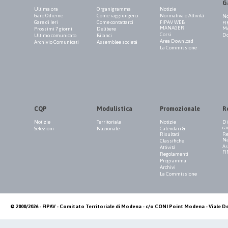
G
Ultima ora
Organigramma
Notizie
Gare Odierne
Come raggiungerci
Normativa e Attività
No
Gare di Ieri
Come contattarci
FIPAV WEB
FI
MANAGER
M
Prossimi 7 giorni
Delibere
Corsi
Do
Ultimo comunicato
Bilanci
Area Download
Archivio Comunicati
Assemblee società
La Commissione
CQP
Modulistica
Promozionale
R
Notizie
Territoriale
Notizie
Di
ca
Selezioni
Nazionale
Calendari &
Risultati
Re
Na
Classifiche
As
Attività
FI
Regolamenti
Programma
Archivi
La Commissione
© 2000/2026 - FIPAV - Comitato Territoriale di Modena - c/o CONI Point Modena - Viale De