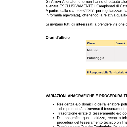
Gli Allievi Allenatori che non hanno effettuato a
allenare ESCLUSIVAMENTE i Campionati di Categ
A partire dalla s.a. 2026/2027, per regolarizzare 
in formula agevolata), ottenendo la relativa qualifi
Si invitano tutti gli inteerssati a prendere visione 
Orari d'ufficio
Giorni
Lunedì
Mattino
Pomeriggio
Il Responsabile Territoriale
VARIAZIONI ANAGRAFICHE E PROCEDURA 
Residenza e/o domicilio dell'allenatore po
- che procederà attraverso il tesseramento 
Trascrizione errate di tesseramento e/o co
Dati anagrafici, quali indirizzo, recapito t
procedura del tesseramento tecnico on line
Trasferimento Quadro Territoriale: l'allena