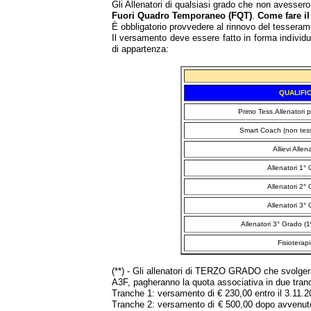
Gli Allenatori di qualsiasi grado che non avesse
Fuori Quadro Temporaneo (FQT)
.
Come fare i
È obbligatorio provvedere al rinnovo del tessera
Il versamento deve essere fatto in forma individua
di appartenza:
QUALIFI
Primo Tess.Allenatori p
Smart Coach (non tess
Allievi Allen
Allenatori 1°
Allenatori 2°
Allenatori 3°
Allenatori 3° Grado (1
Fisioterapi
(**) - Gli allenatori di TERZO GRADO che svolger
A3F, pagheranno la quota associativa in due tranch
Tranche 1: versamento di € 230,00 entro il 3.11.
Tranche 2: versamento di € 500,00 dopo avvenuto 