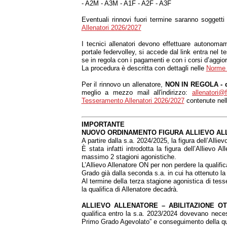
- A2M - A3M - A1F - A2F - A3F
Eventuali rinnovi fuori termine
saranno soggetti
Allenatori 2026/2027
I tecnici allenatori devono effettuare autonoma
portale federvolley, si accede dal link entra nel t
se in regola con i pagamenti e con i corsi d’aggior
La procedura è descritta con dettagli nelle
Norme 
Per il rinnovo un allenatore,
NON IN REGOLA - 
meglio a mezzo mail all'indirizzo:
allenatori@f
Tesseramento Allenatori 2026/2027
contenute nell
IMPORTANTE
NUOVO ORDINAMENTO FIGURA ALLIEVO ALLE
A partire dalla s.a. 2024/2025, la figura dell’Allie
È stata infatti introdotta la figura dell’Allie
massimo 2 stagioni agonistiche.
L’Allievo Allenatore ON per non perdere la qualifi
Grado già dalla seconda s.a. in cui ha ottenuto la 
Al termine della terza stagione agonistica di tess
la qualifica di Allenatore decadrà.
ALLIEVO ALLENATORE – ABILITAZIONE OT
qualifica entro la s.a. 2023/2024 dovevano neces
Primo Grado Agevolato” e conseguimento della qual