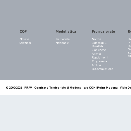
CQP
Modulistica
Promozionale
R
Notizie
Territoriale
Notizie
Di
ca
Selezioni
Nazionale
Calendari &
Risultati
Re
Na
Classifiche
As
Attività
FI
Regolamenti
Programma
Archivi
La Commissione
© 2000/2026 - FIPAV - Comitato Territoriale di Modena - c/o CONI Point Modena - Viale De