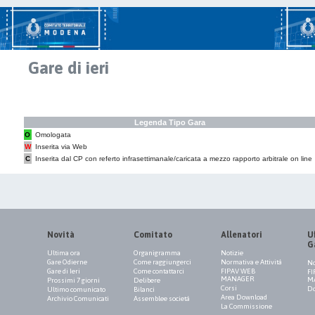
Gare di ieri
Legenda Tipo Gara
O
Omologata
W
Inserita via Web
C
Inserita dal CP con referto infrasettimanale/caricata a mezzo rapporto arbitrale on line
Novità
Comitato
Allenatori
Uf
G
Ultima ora
Organigramma
Notizie
Gare Odierne
Come raggiungerci
Normativa e Attività
No
Gare di Ieri
Come contattarci
FIPAV WEB
FI
MANAGER
M
Prossimi 7 giorni
Delibere
Corsi
Do
Ultimo comunicato
Bilanci
Area Download
Archivio Comunicati
Assemblee società
La Commissione