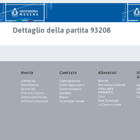
Dettaglio della partita 93208
Novità
Comitato
Allenatori
Uf
G
Ultima ora
Organigramma
Notizie
Gare Odierne
Come raggiungerci
Normativa e Attività
No
Gare di Ieri
Come contattarci
FIPAV WEB
FI
MANAGER
M
Prossimi 7 giorni
Delibere
Corsi
Do
Ultimo comunicato
Bilanci
Area Download
Archivio Comunicati
Assemblee società
La Commissione