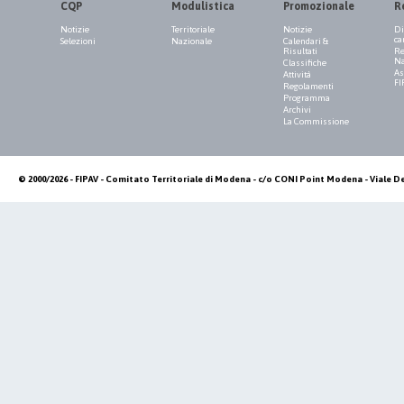
CQP
Modulistica
Promozionale
R
Notizie
Territoriale
Notizie
Di
ca
Selezioni
Nazionale
Calendari &
Risultati
Re
Na
Classifiche
As
Attività
FI
Regolamenti
Programma
Archivi
La Commissione
© 2000/2026 - FIPAV - Comitato Territoriale di Modena - c/o CONI Point Modena - Viale De