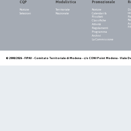
CQP
Modulistica
Promozionale
R
Notizie
Territoriale
Notizie
Di
ca
Selezioni
Nazionale
Calendari &
Risultati
Re
Na
Classifiche
As
Attività
FI
Regolamenti
Programma
Archivi
La Commissione
© 2000/2026 - FIPAV - Comitato Territoriale di Modena - c/o CONI Point Modena - Viale De