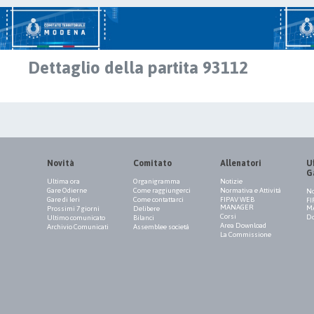
Dettaglio della partita 93112
Novità
Comitato
Allenatori
Uf
G
Ultima ora
Organigramma
Notizie
Gare Odierne
Come raggiungerci
Normativa e Attività
No
Gare di Ieri
Come contattarci
FIPAV WEB
FI
MANAGER
M
Prossimi 7 giorni
Delibere
Corsi
Do
Ultimo comunicato
Bilanci
Area Download
Archivio Comunicati
Assemblee società
La Commissione