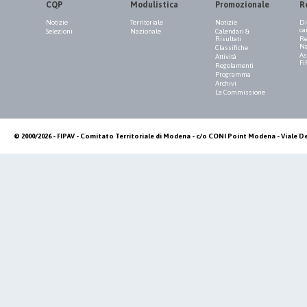
CQP
Modulistica
Promozionale
R
Notizie
Territoriale
Notizie
Di
ca
Selezioni
Nazionale
Calendari &
Risultati
Re
Na
Classifiche
As
Attività
FI
Regolamenti
Programma
Archivi
La Commissione
© 2000/2026 - FIPAV - Comitato Territoriale di Modena - c/o CONI Point Modena - Viale De