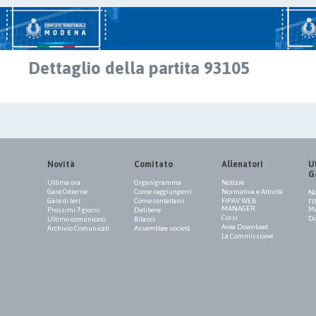
Dettaglio della partita 93105
Novità
Comitato
Allenatori
Uf
G
Ultima ora
Organigramma
Notizie
Gare Odierne
Come raggiungerci
Normativa e Attività
No
Gare di Ieri
Come contattarci
FIPAV WEB
FI
MANAGER
M
Prossimi 7 giorni
Delibere
Corsi
Do
Ultimo comunicato
Bilanci
Area Download
Archivio Comunicati
Assemblee società
La Commissione