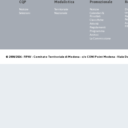
CQP
Modulistica
Promozionale
R
Notizie
Territoriale
Notizie
Di
ca
Selezioni
Nazionale
Calendari &
Risultati
Re
Na
Classifiche
As
Attività
FI
Regolamenti
Programma
Archivi
La Commissione
© 2000/2026 - FIPAV - Comitato Territoriale di Modena - c/o CONI Point Modena - Viale De