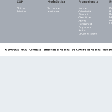
CQP
Modulistica
Promozionale
R
Notizie
Territoriale
Notizie
Di
ca
Selezioni
Nazionale
Calendari &
Risultati
Re
Na
Classifiche
As
Attività
FI
Regolamenti
Programma
Archivi
La Commissione
© 2000/2026 - FIPAV - Comitato Territoriale di Modena - c/o CONI Point Modena - Viale De