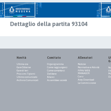
Dettaglio della partita 93104
Novità
Comitato
Allenatori
Uf
G
Ultima ora
Organigramma
Notizie
Gare Odierne
Come raggiungerci
Normativa e Attività
No
Gare di Ieri
Come contattarci
FIPAV WEB
FI
MANAGER
M
Prossimi 7 giorni
Delibere
Corsi
Do
Ultimo comunicato
Bilanci
Area Download
Archivio Comunicati
Assemblee società
La Commissione