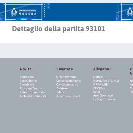
Dettaglio della partita 93101
Novità
Comitato
Allenatori
Uf
G
Ultima ora
Organigramma
Notizie
Gare Odierne
Come raggiungerci
Normativa e Attività
No
Gare di Ieri
Come contattarci
FIPAV WEB
FI
MANAGER
M
Prossimi 7 giorni
Delibere
Corsi
Do
Ultimo comunicato
Bilanci
Area Download
Archivio Comunicati
Assemblee società
La Commissione