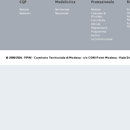
CQP
Modulistica
Promozionale
R
Notizie
Territoriale
Notizie
Di
ca
Selezioni
Nazionale
Calendari &
Risultati
Re
Na
Classifiche
As
Attività
FI
Regolamenti
Programma
Archivi
La Commissione
© 2000/2026 - FIPAV - Comitato Territoriale di Modena - c/o CONI Point Modena - Viale De