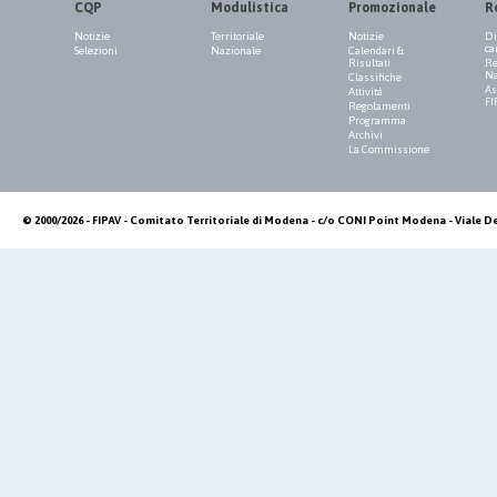
CQP
Modulistica
Promozionale
R
Notizie
Territoriale
Notizie
Di
ca
Selezioni
Nazionale
Calendari &
Risultati
Re
Na
Classifiche
As
Attività
FI
Regolamenti
Programma
Archivi
La Commissione
© 2000/2026 - FIPAV - Comitato Territoriale di Modena - c/o CONI Point Modena - Viale De