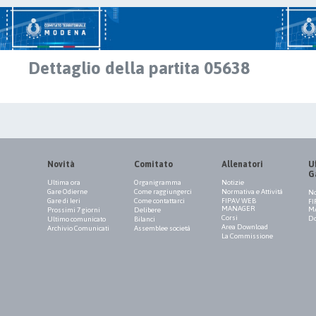
Dettaglio della partita 05638
Novità
Comitato
Allenatori
Uf
G
Ultima ora
Organigramma
Notizie
Gare Odierne
Come raggiungerci
Normativa e Attività
No
Gare di Ieri
Come contattarci
FIPAV WEB
FI
MANAGER
M
Prossimi 7 giorni
Delibere
Corsi
Do
Ultimo comunicato
Bilanci
Area Download
Archivio Comunicati
Assemblee società
La Commissione