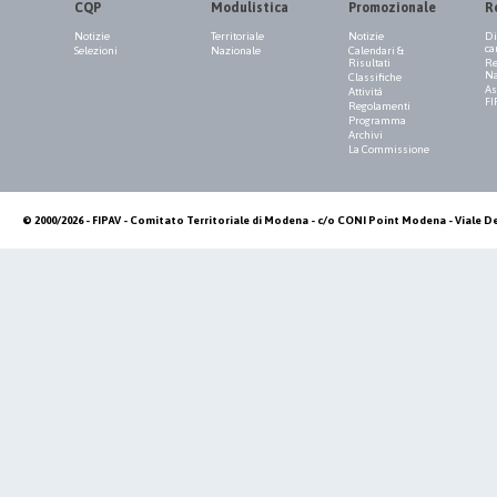
CQP
Modulistica
Promozionale
R
Notizie
Territoriale
Notizie
Di
ca
Selezioni
Nazionale
Calendari &
Risultati
Re
Na
Classifiche
As
Attività
FI
Regolamenti
Programma
Archivi
La Commissione
© 2000/2026 - FIPAV - Comitato Territoriale di Modena - c/o CONI Point Modena - Viale De