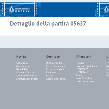
Dettaglio della partita 05637
Novità
Comitato
Allenatori
Uf
G
Ultima ora
Organigramma
Notizie
Gare Odierne
Come raggiungerci
Normativa e Attività
No
Gare di Ieri
Come contattarci
FIPAV WEB
FI
MANAGER
M
Prossimi 7 giorni
Delibere
Corsi
Do
Ultimo comunicato
Bilanci
Area Download
Archivio Comunicati
Assemblee società
La Commissione