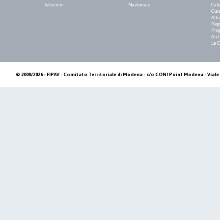
Selezioni
Nazionale
Cale
Clas
Atti
Reg
Pro
Arch
La 
© 2000/2026 - FIPAV - Comitato Territoriale di Modena - c/o CONI Point Modena - Viale 