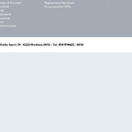
ndari & Risultati
Regolamenti Nazionali
sifiche
Assicurazione FIPAV
vità
olamenti
gramma
ivi
Commissione
Dello Sport 29 - 41122 Modena (MO) - Tel. 059/9786621 - NEW