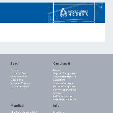
Beach
Campionati
Notizie
Notizie
Home del Beach
Organici Campionati
Centri Federali
Calendari & Risultati
Documenti
Classifiche
Selezioni Modena
Squadre Campioni
La Commissione
Formule Campionati
FIPAV WEB MANAGER
Archivi
La Commissione
SOSPENSIONE GARA
Mondiali
Info
Mondiale Maschile 2018
Info Varie