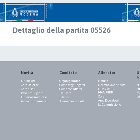
Dettaglio della partita 05526
Novità
Comitato
Allenatori
Uf
G
Ultima ora
Organigramma
Notizie
Gare Odierne
Come raggiungerci
Normativa e Attività
No
Gare di Ieri
Come contattarci
FIPAV WEB
FI
MANAGER
M
Prossimi 7 giorni
Delibere
Corsi
Do
Ultimo comunicato
Bilanci
Area Download
Archivio Comunicati
Assemblee società
La Commissione