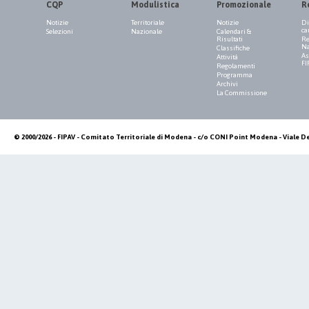
CQP
Modulistica
Promozionale
R
Notizie
Territoriale
Notizie
Di
ca
Selezioni
Nazionale
Calendari &
Risultati
Re
Na
Classifiche
As
Attività
FI
Regolamenti
Programma
Archivi
La Commissione
© 2000/2026 - FIPAV - Comitato Territoriale di Modena - c/o CONI Point Modena - Viale De