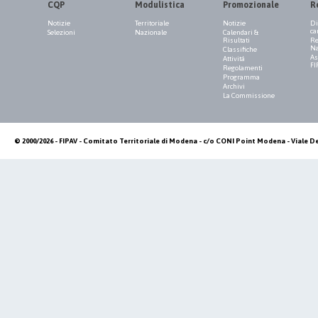
CQP
Modulistica
Promozionale
R
Notizie
Territoriale
Notizie
Di
ca
Selezioni
Nazionale
Calendari &
Risultati
Re
Na
Classifiche
As
Attività
FI
Regolamenti
Programma
Archivi
La Commissione
© 2000/2026 - FIPAV - Comitato Territoriale di Modena - c/o CONI Point Modena - Viale De