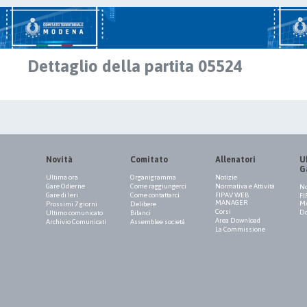
Dettaglio della partita 05524
Novità
Comitato
Allenatori
Uf
G
Ultima ora
Organigramma
Notizie
Gare Odierne
Come raggiungerci
Normativa e Attività
No
Gare di Ieri
Come contattarci
FIPAV WEB
FI
MANAGER
M
Prossimi 7 giorni
Delibere
Corsi
Do
Ultimo comunicato
Bilanci
Area Download
Archivio Comunicati
Assemblee società
La Commissione