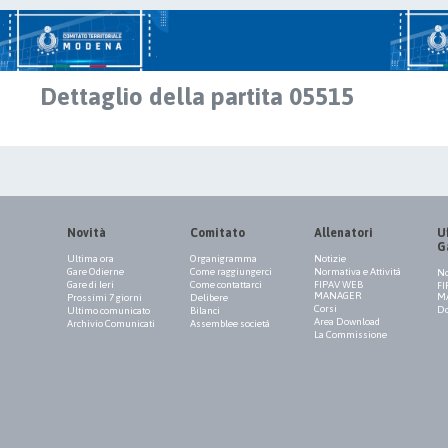
Dettaglio della partita 05515
Novità
Comitato
Allenatori
Uf
G
Ultima ora
Organigramma
Notizie
Gare Odierne
Come raggiungerci
Normativa e Attività
No
Gare di Ieri
Come contattarci
FIPAV WEB
FI
MANAGER
M
Prossimi 7 giorni
Delibere
Corsi
Do
Ultimo comunicato
Bilanci
Area Download
Archivio Comunicati
Assemblee società
La Commissione