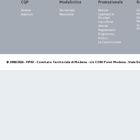
CQP
Modulistica
Promozionale
R
Notizie
Territoriale
Notizie
Di
ca
Selezioni
Nazionale
Calendari &
Risultati
Re
Na
Classifiche
As
Attività
FI
Regolamenti
Programma
Archivi
La Commissione
© 2000/2026 - FIPAV - Comitato Territoriale di Modena - c/o CONI Point Modena - Viale De