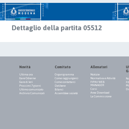
Dettaglio della partita 05512
Novità
Comitato
Allenatori
Uf
G
Ultima ora
Organigramma
Notizie
Gare Odierne
Come raggiungerci
Normativa e Attività
No
Gare di Ieri
Come contattarci
FIPAV WEB
FI
MANAGER
M
Prossimi 7 giorni
Delibere
Corsi
Do
Ultimo comunicato
Bilanci
Area Download
Archivio Comunicati
Assemblee società
La Commissione