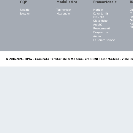
CQP
Modulistica
Promozionale
R
Notizie
Territoriale
Notizie
Di
ca
Selezioni
Nazionale
Calendari &
Risultati
Re
Na
Classifiche
As
Attività
FI
Regolamenti
Programma
Archivi
La Commissione
© 2000/2026 - FIPAV - Comitato Territoriale di Modena - c/o CONI Point Modena - Viale De