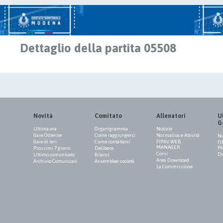
Dettaglio della partita 05508
Novità
Comitato
Allenatori
Uf
G
Ultima ora
Organigramma
Notizie
Gare Odierne
Come raggiungerci
Normativa e Attività
No
Gare di Ieri
Come contattarci
FIPAV WEB
FI
MANAGER
M
Prossimi 7 giorni
Delibere
Corsi
Do
Ultimo comunicato
Bilanci
Area Download
Archivio Comunicati
Assemblee società
La Commissione