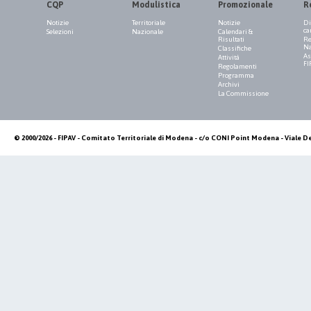
CQP
Modulistica
Promozionale
R
Notizie
Territoriale
Notizie
Di
ca
Selezioni
Nazionale
Calendari &
Risultati
Re
Na
Classifiche
As
Attività
FI
Regolamenti
Programma
Archivi
La Commissione
© 2000/2026 - FIPAV - Comitato Territoriale di Modena - c/o CONI Point Modena - Viale De