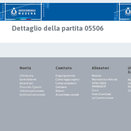
Dettaglio della partita 05506
Novità
Comitato
Allenatori
Uf
G
Ultima ora
Organigramma
Notizie
Gare Odierne
Come raggiungerci
Normativa e Attività
No
Gare di Ieri
Come contattarci
FIPAV WEB
FI
MANAGER
M
Prossimi 7 giorni
Delibere
Corsi
Do
Ultimo comunicato
Bilanci
Area Download
Archivio Comunicati
Assemblee società
La Commissione