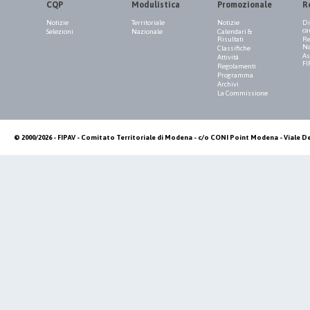
CQP
Modulistica
Promozionale
R
Notizie
Territoriale
Notizie
Di
ca
Selezioni
Nazionale
Calendari &
Risultati
Re
Na
Classifiche
As
Attività
FI
Regolamenti
Programma
Archivi
La Commissione
© 2000/2026 - FIPAV - Comitato Territoriale di Modena - c/o CONI Point Modena - Viale De