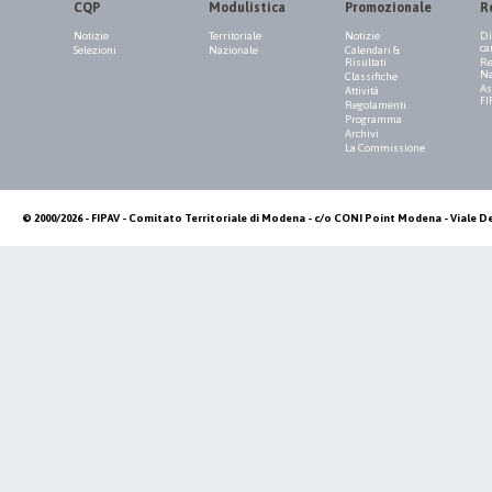
CQP
Modulistica
Promozionale
R
Notizie
Territoriale
Notizie
Di
ca
Selezioni
Nazionale
Calendari &
Risultati
Re
Na
Classifiche
As
Attività
FI
Regolamenti
Programma
Archivi
La Commissione
© 2000/2026 - FIPAV - Comitato Territoriale di Modena - c/o CONI Point Modena - Viale De