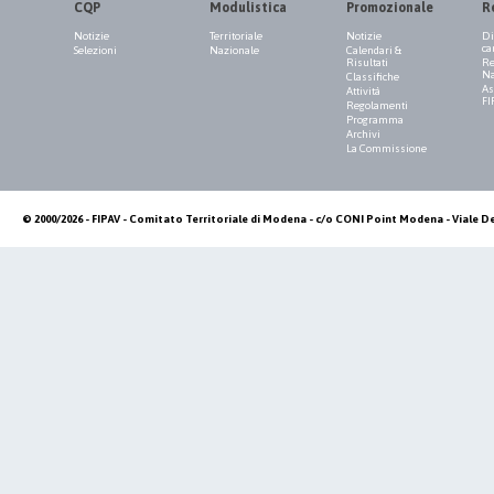
CQP
Modulistica
Promozionale
R
Notizie
Territoriale
Notizie
Di
ca
Selezioni
Nazionale
Calendari &
Risultati
Re
Na
Classifiche
As
Attività
FI
Regolamenti
Programma
Archivi
La Commissione
© 2000/2026 - FIPAV - Comitato Territoriale di Modena - c/o CONI Point Modena - Viale De