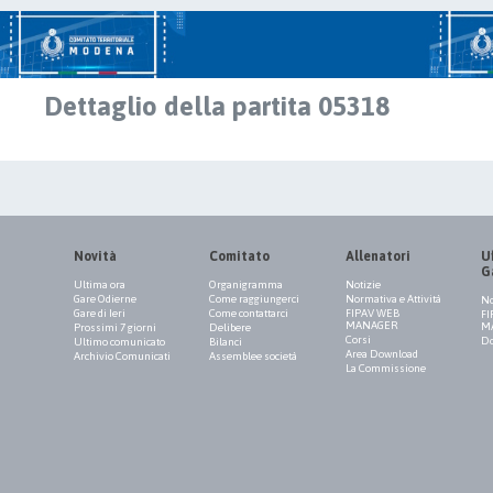
Dettaglio della partita 05318
Novità
Comitato
Allenatori
Uf
G
Ultima ora
Organigramma
Notizie
Gare Odierne
Come raggiungerci
Normativa e Attività
No
Gare di Ieri
Come contattarci
FIPAV WEB
FI
MANAGER
M
Prossimi 7 giorni
Delibere
Corsi
Do
Ultimo comunicato
Bilanci
Area Download
Archivio Comunicati
Assemblee società
La Commissione