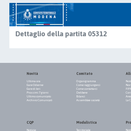
Dettaglio della partita 05312
Novità
Comitato
All
Ultima ora
Organigramma
Not
Gare Odierne
Come raggiungerci
Norm
Gare di Ieri
Come contattarci
FIP
Prossimi 7 giorni
Delibere
Cor
Ultimo comunicato
Bilanci
Are
Archivio Comunicati
Assemblee società
La 
CQP
Modulistica
Pr
Notizie
Territoriale
Not