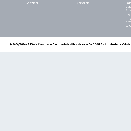
Selezioni
Nazionale
Cale
Clas
Atti
Reg
Pro
Arch
La 
© 2000/2026 - FIPAV - Comitato Territoriale di Modena - c/o CONI Point Modena - Viale 