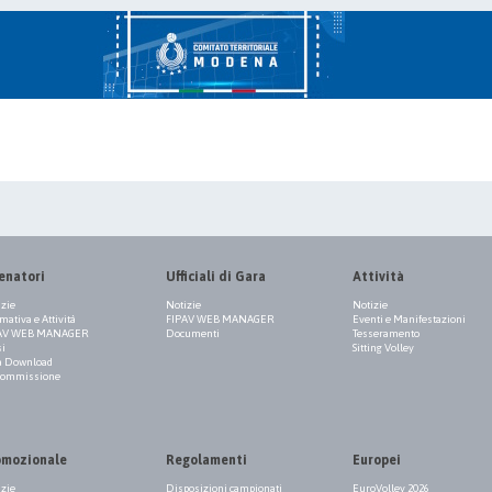
enatori
Ufficiali di Gara
Attività
izie
Notizie
Notizie
ativa e Attività
FIPAV WEB MANAGER
Eventi e Manifestazioni
AV WEB MANAGER
Documenti
Tesseramento
si
Sitting Volley
a Download
Commissione
omozionale
Regolamenti
Europei
izie
Disposizioni campionati
EuroVolley 2026