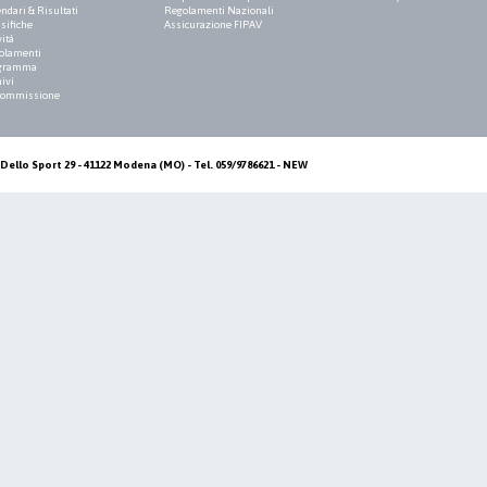
ndari & Risultati
Regolamenti Nazionali
sifiche
Assicurazione FIPAV
vità
olamenti
gramma
ivi
Commissione
Dello Sport 29 - 41122 Modena (MO) - Tel. 059/9786621 - NEW