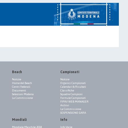
Beach
Campionati
Notizie
Notizie
Home del Beach
Organici Campionati
Centri Federali
Calendari & Risultati
Documenti
Classifiche
Selezioni Modena
Squadre Campioni
La Commissione
Formule Campionati
FIPAV WEB MANAGER
Archivi
La Commissione
SOSPENSIONE GARA
Mondiali
Info
Mondiale Maschile 2018
Info Varie