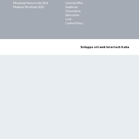
Mondiale Femminile 2014
Cerco & Offro
Modena Mondiale 2010
Scadenze
Documenti
Statistiche
Link
Cookie Policy
Sviluppo siti web Intertech Italia