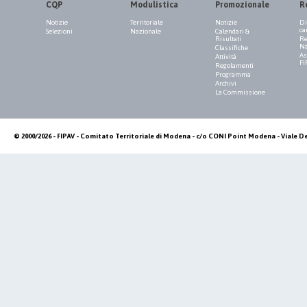
CQP
Modulistica
Promozionale
R
Notizie
Territoriale
Notizie
Di
ca
Selezioni
Nazionale
Calendari &
Risultati
Re
Na
Classifiche
As
Attività
FI
Regolamenti
Programma
Archivi
La Commissione
© 2000/2026 - FIPAV - Comitato Territoriale di Modena - c/o CONI Point Modena - Viale De