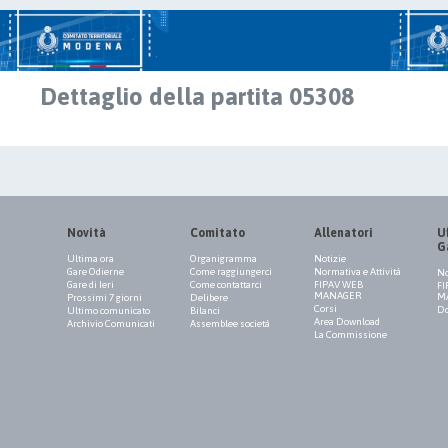
Dettaglio della partita 05308
Novità
Comitato
Allenatori
Uf
G
Ultima ora
Organigramma
Notizie
Gare Odierne
Come raggiungerci
Normativa e Attività
No
Gare di Ieri
Come contattarci
FIPAV WEB
FI
MANAGER
M
Prossimi 7 giorni
Delibere
Corsi
Do
Ultimo comunicato
Bilanci
Area Download
Archivio Comunicati
Assemblee società
La Commissione