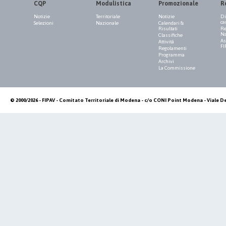
CQP
Modulistica
Promozionale
R
Notizie
Territoriale
Notizie
Di
ca
Selezioni
Nazionale
Calendari &
Risultati
Re
Na
Classifiche
As
Attività
FI
Regolamenti
Programma
Archivi
La Commissione
© 2000/2026 - FIPAV - Comitato Territoriale di Modena - c/o CONI Point Modena - Viale De