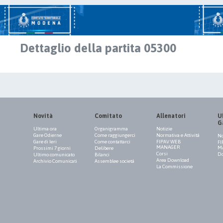
Dettaglio della partita 05300
Novità
Comitato
Allenatori
Uf
G
Ultima ora
Organigramma
Notizie
Gare Odierne
Come raggiungerci
Normativa e Attività
No
Gare di Ieri
Come contattarci
FIPAV WEB
FI
MANAGER
M
Prossimi 7 giorni
Delibere
Corsi
Do
Ultimo comunicato
Bilanci
Area Download
Archivio Comunicati
Assemblee società
La Commissione