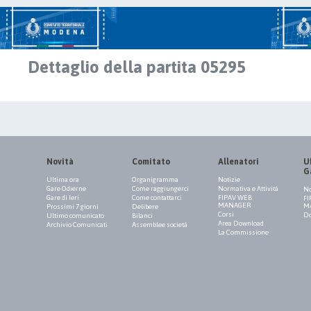
Dettaglio della partita 05295
Novità
Comitato
Allenatori
Uf
G
Ultima ora
Organigramma
Notizie
Gare Odierne
Come raggiungerci
Normativa e Attività
No
Gare di Ieri
Come contattarci
FIPAV WEB
FI
MANAGER
M
Prossimi 7 giorni
Delibere
Corsi
Do
Ultimo comunicato
Bilanci
Area Download
Archivio Comunicati
Assemblee società
La Commissione