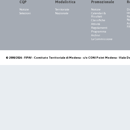
CQP
Modulistica
Promozionale
R
Notizie
Territoriale
Notizie
Di
ca
Selezioni
Nazionale
Calendari &
Risultati
Re
Na
Classifiche
As
Attività
FI
Regolamenti
Programma
Archivi
La Commissione
© 2000/2026 - FIPAV - Comitato Territoriale di Modena - c/o CONI Point Modena - Viale De