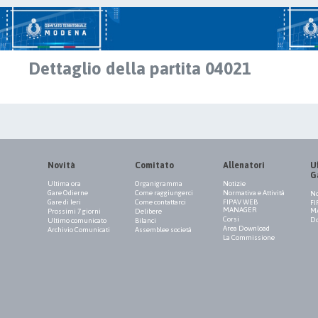
Dettaglio della partita 04021
Novità
Comitato
Allenatori
Uf
G
Ultima ora
Organigramma
Notizie
Gare Odierne
Come raggiungerci
Normativa e Attività
No
Gare di Ieri
Come contattarci
FIPAV WEB
FI
MANAGER
M
Prossimi 7 giorni
Delibere
Corsi
Do
Ultimo comunicato
Bilanci
Area Download
Archivio Comunicati
Assemblee società
La Commissione