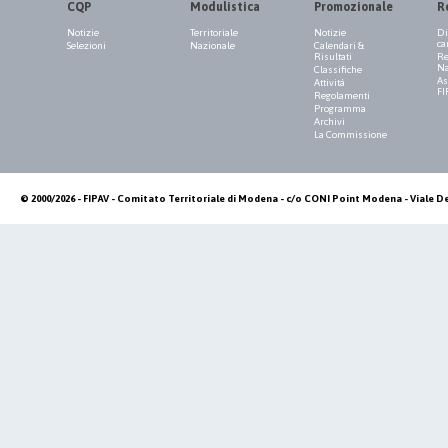
CQP
Modulistica
Promozionale
R
Notizie
Territoriale
Notizie
Di
ca
Selezioni
Nazionale
Calendari &
Risultati
Re
Na
Classifiche
As
Attività
FI
Regolamenti
Programma
Archivi
La Commissione
© 2000/2026 - FIPAV - Comitato Territoriale di Modena - c/o CONI Point Modena - Viale De