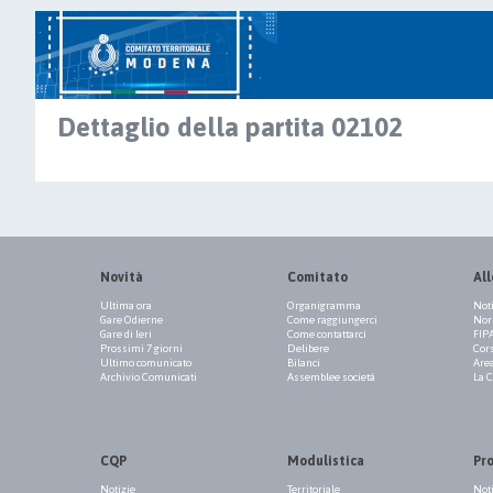
Dettaglio della partita 02102
Novità
Comitato
All
Ultima ora
Organigramma
Not
Gare Odierne
Come raggiungerci
Norm
Gare di Ieri
Come contattarci
FIP
Prossimi 7 giorni
Delibere
Cor
Ultimo comunicato
Bilanci
Are
Archivio Comunicati
Assemblee società
La 
CQP
Modulistica
Pr
Notizie
Territoriale
Not