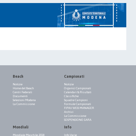
Beach
Campionati
Notizie
Notizie
Home del Beach
Organici Campionati
Centri Federali
Calendari & Risultati
Documenti
Classifiche
Selezioni Modena
Squadre Campioni
La Commissione
Formule Campionati
FIPAV WEB MANAGER
Archivi
La Commissione
SOSPENSIONE GARA
Mondiali
Info
Mondiale Maschile 2018
Info Varie