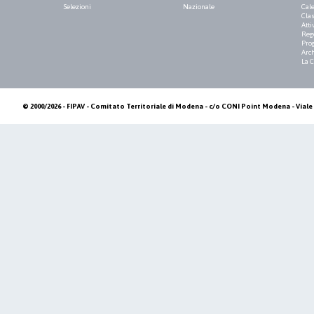
Selezioni
Nazionale
Cale
Clas
Atti
Reg
Pro
Arch
La 
© 2000/2026 - FIPAV - Comitato Territoriale di Modena - c/o CONI Point Modena - Viale 