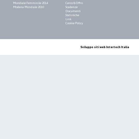
Mondiale Femminile 2014
Cerco & Offro
Modena Mondiale 2010
Scadenze
Documenti
Statistiche
Link
Cookie Policy
Sviluppo siti web Intertech Italia