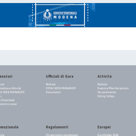
enatori
Ufficiali di Gara
Attività
izie
Notizie
Notizie
ativa e Attività
FIPAV WEB MANAGER
Eventi e Manifestazioni
AV WEB MANAGER
Documenti
Tesseramento
si
Sitting Volley
a Download
Commissione
omozionale
Regolamenti
Europei
izie
Disposizioni campionati
EuroVolley 2026