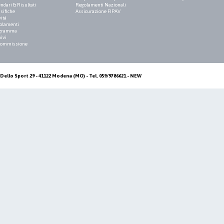
ndari & Risultati
Regolamenti Nazionali
sifiche
Assicurazione FIPAV
vità
olamenti
gramma
ivi
Commissione
Dello Sport 29 - 41122 Modena (MO) - Tel. 059/9786621 - NEW