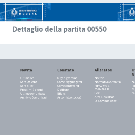
Dettaglio della partita 00550
Novità
Comitato
Allenatori
Uf
G
Ultima ora
Organigramma
Notizie
Gare Odierne
Come raggiungerci
Normativa e Attività
No
Gare di Ieri
Come contattarci
FIPAV WEB
FI
MANAGER
M
Prossimi 7 giorni
Delibere
Corsi
Do
Ultimo comunicato
Bilanci
Area Download
Archivio Comunicati
Assemblee società
La Commissione