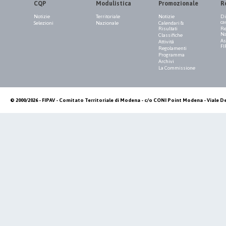
CQP
Modulistica
Promozionale
R
Notizie
Territoriale
Notizie
Di
ca
Selezioni
Nazionale
Calendari &
Risultati
Re
Na
Classifiche
As
Attività
FI
Regolamenti
Programma
Archivi
La Commissione
© 2000/2026 - FIPAV - Comitato Territoriale di Modena - c/o CONI Point Modena - Viale De