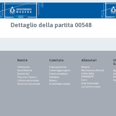
Dettaglio della partita 00548
Novità
Comitato
Allenatori
Uf
G
Ultima ora
Organigramma
Notizie
Gare Odierne
Come raggiungerci
Normativa e Attività
No
Gare di Ieri
Come contattarci
FIPAV WEB
FI
MANAGER
M
Prossimi 7 giorni
Delibere
Corsi
Do
Ultimo comunicato
Bilanci
Area Download
Archivio Comunicati
Assemblee società
La Commissione