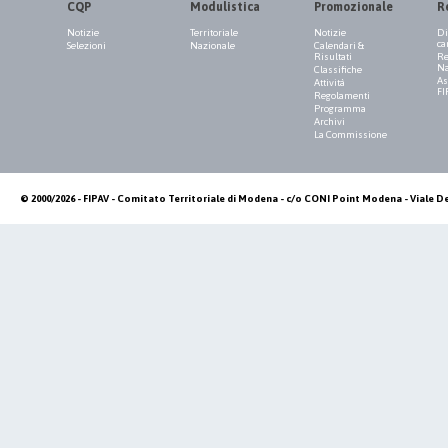
CQP
Modulistica
Promozionale
R
Notizie
Territoriale
Notizie
Di
ca
Selezioni
Nazionale
Calendari &
Risultati
Re
Na
Classifiche
As
Attività
FI
Regolamenti
Programma
Archivi
La Commissione
© 2000/2026 - FIPAV - Comitato Territoriale di Modena - c/o CONI Point Modena - Viale De