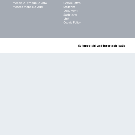
Mondiale Femminile 2014
Cerco & Offro
Modena Mondiale 2010
Scadenze
Documenti
Statistiche
Link
Cookie Policy
Sviluppo siti web Intertech Italia