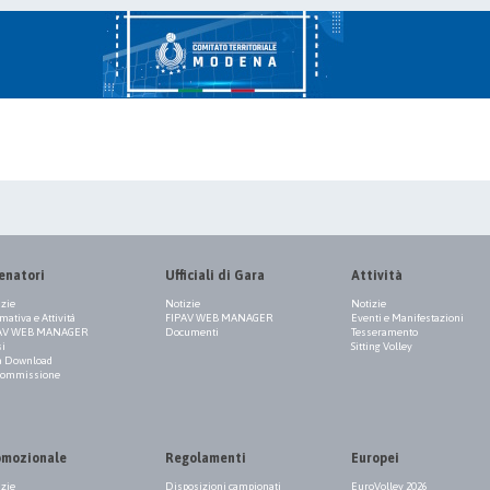
enatori
Ufficiali di Gara
Attività
izie
Notizie
Notizie
ativa e Attività
FIPAV WEB MANAGER
Eventi e Manifestazioni
AV WEB MANAGER
Documenti
Tesseramento
si
Sitting Volley
a Download
Commissione
omozionale
Regolamenti
Europei
izie
Disposizioni campionati
EuroVolley 2026