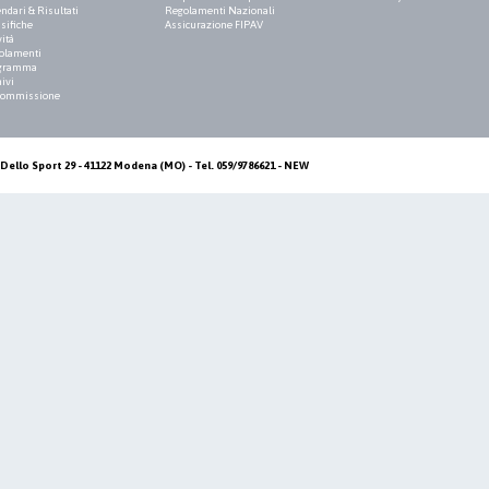
ndari & Risultati
Regolamenti Nazionali
sifiche
Assicurazione FIPAV
vità
olamenti
gramma
ivi
Commissione
Dello Sport 29 - 41122 Modena (MO) - Tel. 059/9786621 - NEW