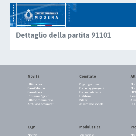
Dettaglio della partita 91101
Novità
Comitato
All
Ultima ora
Organigramma
Not
Gare Odierne
Come raggiungerci
Norm
Gare di Ieri
Come contattarci
FIP
Prossimi 7 giorni
Delibere
Cor
Ultimo comunicato
Bilanci
Are
Archivio Comunicati
Assemblee società
La 
CQP
Modulistica
Pr
Notizie
Territoriale
Not