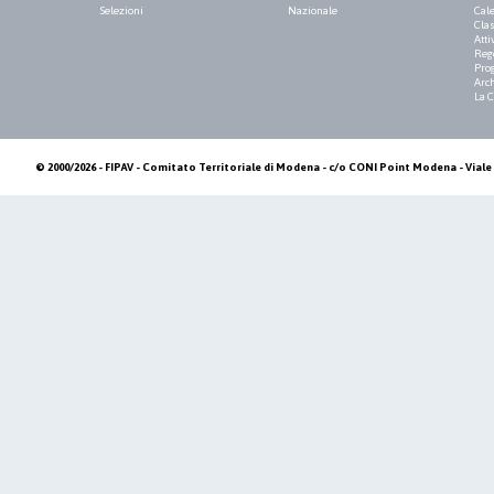
Selezioni
Nazionale
Cale
Clas
Atti
Reg
Pro
Arch
La 
© 2000/2026 - FIPAV - Comitato Territoriale di Modena - c/o CONI Point Modena - Viale 