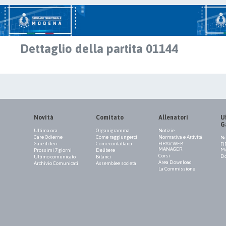
Dettaglio della partita 01144
Novità
Comitato
Allenatori
Uf
G
Ultima ora
Organigramma
Notizie
Gare Odierne
Come raggiungerci
Normativa e Attività
No
Gare di Ieri
Come contattarci
FIPAV WEB
FI
MANAGER
M
Prossimi 7 giorni
Delibere
Corsi
Do
Ultimo comunicato
Bilanci
Area Download
Archivio Comunicati
Assemblee società
La Commissione