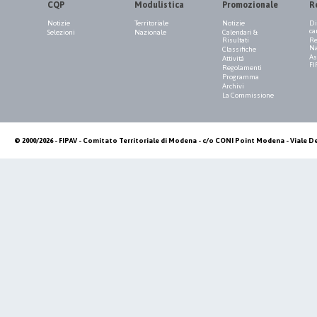
CQP
Modulistica
Promozionale
R
Notizie
Territoriale
Notizie
Di
ca
Selezioni
Nazionale
Calendari &
Risultati
Re
Na
Classifiche
As
Attività
FI
Regolamenti
Programma
Archivi
La Commissione
© 2000/2026 - FIPAV - Comitato Territoriale di Modena - c/o CONI Point Modena - Viale De