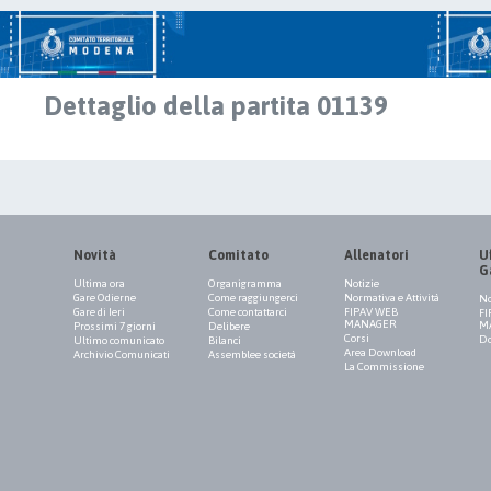
Dettaglio della partita 01139
Novità
Comitato
Allenatori
Uf
G
Ultima ora
Organigramma
Notizie
Gare Odierne
Come raggiungerci
Normativa e Attività
No
Gare di Ieri
Come contattarci
FIPAV WEB
FI
MANAGER
M
Prossimi 7 giorni
Delibere
Corsi
Do
Ultimo comunicato
Bilanci
Area Download
Archivio Comunicati
Assemblee società
La Commissione