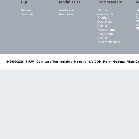
CQP
Modulistica
Promozionale
R
Notizie
Territoriale
Notizie
Di
ca
Selezioni
Nazionale
Calendari &
Risultati
Re
Na
Classifiche
As
Attività
FI
Regolamenti
Programma
Archivi
La Commissione
© 2000/2026 - FIPAV - Comitato Territoriale di Modena - c/o CONI Point Modena - Viale De