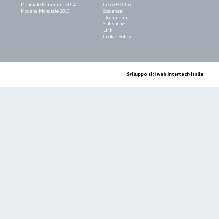
Mondiale Femminile 2014
Cerco & Offro
Modena Mondiale 2010
Scadenze
Documenti
Statistiche
Link
Cookie Policy
Sviluppo siti web Intertech Italia