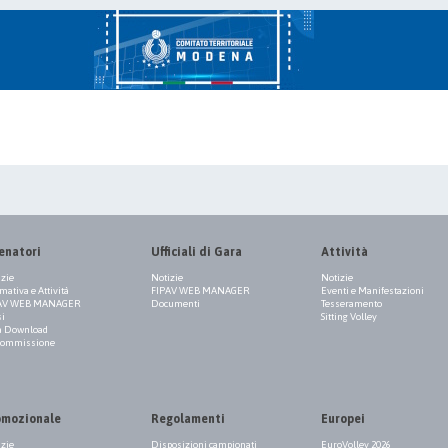
enatori
Ufficiali di Gara
Attività
izie
Notizie
Notizie
ativa e Attività
FIPAV WEB MANAGER
Eventi e Manifestazioni
AV WEB MANAGER
Documenti
Tesseramento
si
Sitting Volley
a Download
Commissione
omozionale
Regolamenti
Europei
izie
Disposizioni campionati
EuroVolley 2026