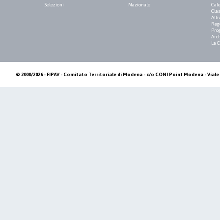
Selezioni
Nazionale
Cale
Clas
Atti
Reg
Pro
Arch
La 
© 2000/2026 - FIPAV - Comitato Territoriale di Modena - c/o CONI Point Modena - Viale 