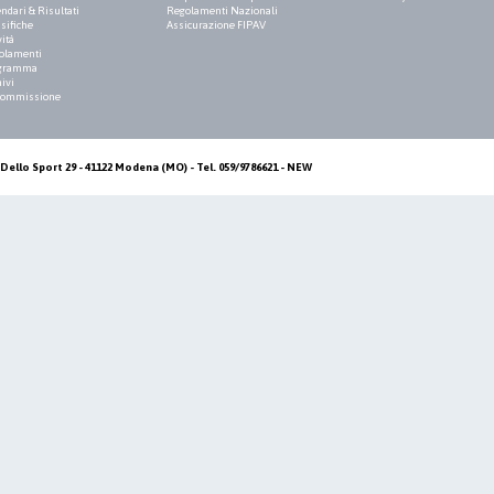
ndari & Risultati
Regolamenti Nazionali
sifiche
Assicurazione FIPAV
vità
olamenti
gramma
ivi
Commissione
Dello Sport 29 - 41122 Modena (MO) - Tel. 059/9786621 - NEW