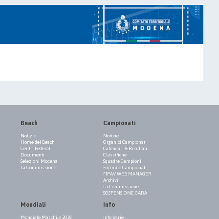
Beach
Campionati
Notizie
Notizie
Home del Beach
Organici Campionati
Centri Federali
Calendari & Risultati
Documenti
Classifiche
Selezioni Modena
Squadre Campioni
La Commissione
Formule Campionati
FIPAV WEB MANAGER
Archivi
La Commissione
SOSPENSIONE GARA
Mondiali
Info
Mondiale Maschile 2018
Info Varie