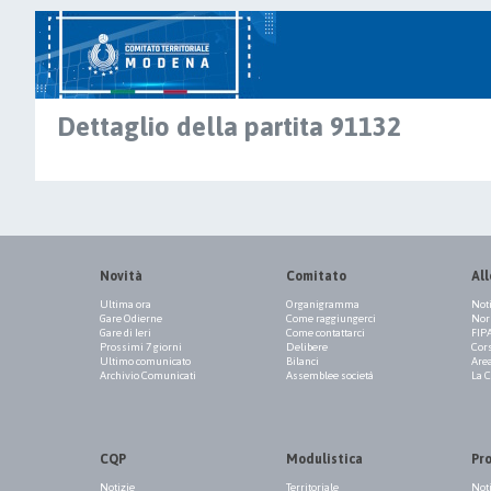
Dettaglio della partita 91132
Novità
Comitato
All
Ultima ora
Organigramma
Not
Gare Odierne
Come raggiungerci
Norm
Gare di Ieri
Come contattarci
FIP
Prossimi 7 giorni
Delibere
Cor
Ultimo comunicato
Bilanci
Are
Archivio Comunicati
Assemblee società
La 
CQP
Modulistica
Pr
Notizie
Territoriale
Not