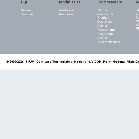
CQP
Modulistica
Promozionale
R
Notizie
Territoriale
Notizie
Di
ca
Selezioni
Nazionale
Calendari &
Risultati
Re
Na
Classifiche
As
Attività
FI
Regolamenti
Programma
Archivi
La Commissione
© 2000/2026 - FIPAV - Comitato Territoriale di Modena - c/o CONI Point Modena - Viale De