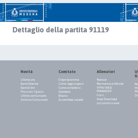
Dettaglio della partita 91119
Novità
Comitato
Allenatori
Uf
G
Ultima ora
Organigramma
Notizie
Gare Odierne
Come raggiungerci
Normativa e Attività
No
Gare di Ieri
Come contattarci
FIPAV WEB
FI
MANAGER
M
Prossimi 7 giorni
Delibere
Corsi
Do
Ultimo comunicato
Bilanci
Area Download
Archivio Comunicati
Assemblee società
La Commissione