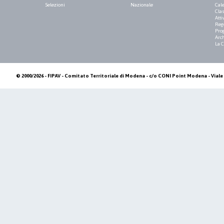
Selezioni
Nazionale
Cale
Clas
Atti
Reg
Pro
Arch
La 
© 2000/2026 - FIPAV - Comitato Territoriale di Modena - c/o CONI Point Modena - Viale 