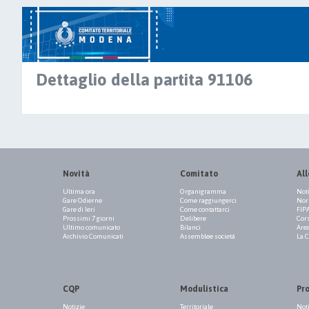
Dettaglio della partita 91106
Novità
Comitato
All
Ultima ora
Organigramma
Not
Gare Odierne
Come raggiungerci
Norm
Gare di Ieri
Come contattarci
FIP
Prossimi 7 giorni
Delibere
Cor
Ultimo comunicato
Bilanci
Are
Archivio Comunicati
Assemblee società
La 
CQP
Modulistica
Pr
Notizie
Territoriale
Not