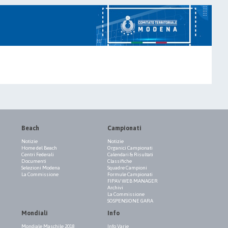
Beach
Campionati
Notizie
Notizie
Home del Beach
Organici Campionati
Centri Federali
Calendari & Risultati
Documenti
Classifiche
Selezioni Modena
Squadre Campioni
La Commissione
Formule Campionati
FIPAV WEB MANAGER
Archivi
La Commissione
SOSPENSIONE GARA
Mondiali
Info
Mondiale Maschile 2018
Info Varie