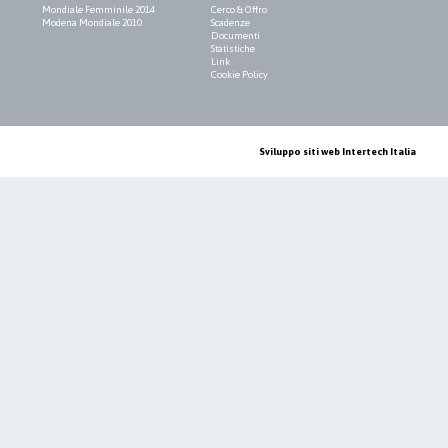
Mondiale Femminile 2014
Cerco & Offro
Modena Mondiale 2010
Scadenze
Documenti
Statistiche
Link
Cookie Policy
Sviluppo siti web Intertech Italia