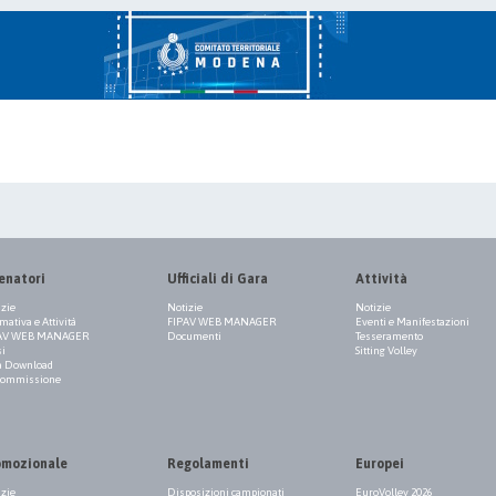
enatori
Ufficiali di Gara
Attività
izie
Notizie
Notizie
ativa e Attività
FIPAV WEB MANAGER
Eventi e Manifestazioni
AV WEB MANAGER
Documenti
Tesseramento
si
Sitting Volley
a Download
Commissione
omozionale
Regolamenti
Europei
izie
Disposizioni campionati
EuroVolley 2026