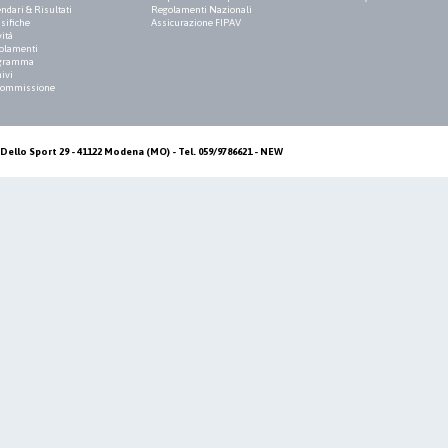
ndari & Risultati
Regolamenti Nazionali
sifiche
Assicurazione FIPAV
vità
olamenti
gramma
ivi
Commissione
Dello Sport 29 - 41122 Modena (MO) - Tel. 059/9786621 - NEW