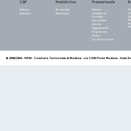
CQP
Modulistica
Promozionale
R
Notizie
Territoriale
Notizie
Di
ca
Selezioni
Nazionale
Calendari &
Risultati
Re
Na
Classifiche
As
Attività
FI
Regolamenti
Programma
Archivi
La Commissione
© 2000/2026 - FIPAV - Comitato Territoriale di Modena - c/o CONI Point Modena - Viale De