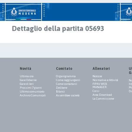
Dettaglio della partita 05693
Novità
Comitato
Allenatori
Uf
G
Ultima ora
Organigramma
Notizie
Gare Odierne
Come raggiungerci
Normativa e Attività
No
Gare di Ieri
Come contattarci
FIPAV WEB
FI
MANAGER
M
Prossimi 7 giorni
Delibere
Corsi
Do
Ultimo comunicato
Bilanci
Area Download
Archivio Comunicati
Assemblee società
La Commissione