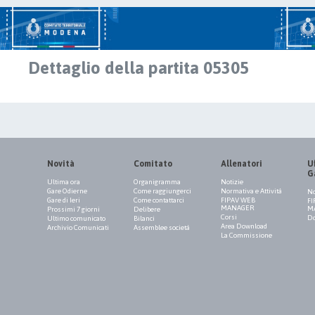
Dettaglio della partita 05305
Novità
Comitato
Allenatori
Uf
G
Ultima ora
Organigramma
Notizie
Gare Odierne
Come raggiungerci
Normativa e Attività
No
Gare di Ieri
Come contattarci
FIPAV WEB
FI
MANAGER
M
Prossimi 7 giorni
Delibere
Corsi
Do
Ultimo comunicato
Bilanci
Area Download
Archivio Comunicati
Assemblee società
La Commissione