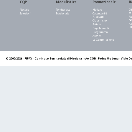
CQP
Modulistica
Promozionale
R
Notizie
Territoriale
Notizie
Di
ca
Selezioni
Nazionale
Calendari &
Risultati
Re
Na
Classifiche
As
Attività
FI
Regolamenti
Programma
Archivi
La Commissione
© 2000/2026 - FIPAV - Comitato Territoriale di Modena - c/o CONI Point Modena - Viale De