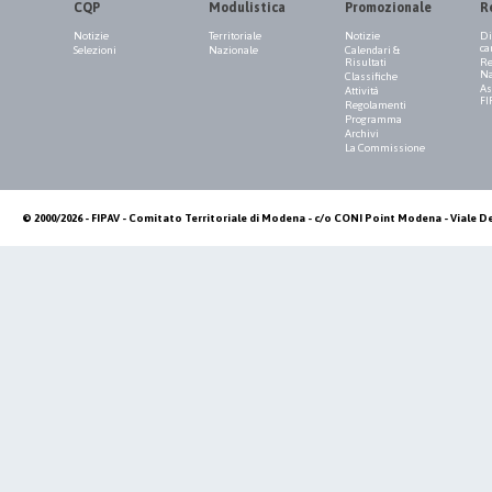
CQP
Modulistica
Promozionale
R
Notizie
Territoriale
Notizie
Di
ca
Selezioni
Nazionale
Calendari &
Risultati
Re
Na
Classifiche
As
Attività
FI
Regolamenti
Programma
Archivi
La Commissione
© 2000/2026 - FIPAV - Comitato Territoriale di Modena - c/o CONI Point Modena - Viale De