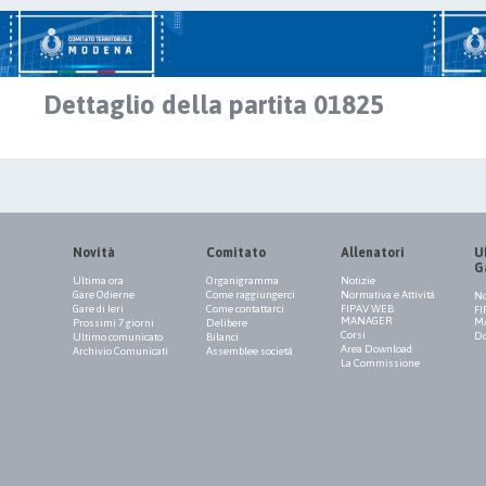
Dettaglio della partita 01825
Novità
Comitato
Allenatori
Uf
G
Ultima ora
Organigramma
Notizie
Gare Odierne
Come raggiungerci
Normativa e Attività
No
Gare di Ieri
Come contattarci
FIPAV WEB
FI
MANAGER
M
Prossimi 7 giorni
Delibere
Corsi
Do
Ultimo comunicato
Bilanci
Area Download
Archivio Comunicati
Assemblee società
La Commissione