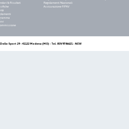
ndari & Risultati
Regolamenti Nazionali
sifiche
Assicurazione FIPAV
vità
olamenti
gramma
ivi
Commissione
Dello Sport 29 - 41122 Modena (MO) - Tel. 059/9786621 - NEW