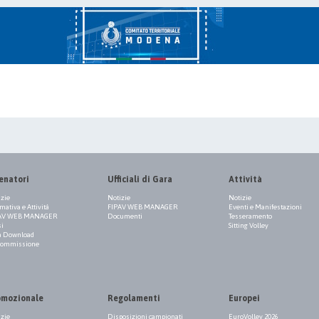
enatori
Ufficiali di Gara
Attività
izie
Notizie
Notizie
ativa e Attività
FIPAV WEB MANAGER
Eventi e Manifestazioni
AV WEB MANAGER
Documenti
Tesseramento
si
Sitting Volley
a Download
Commissione
omozionale
Regolamenti
Europei
izie
Disposizioni campionati
EuroVolley 2026