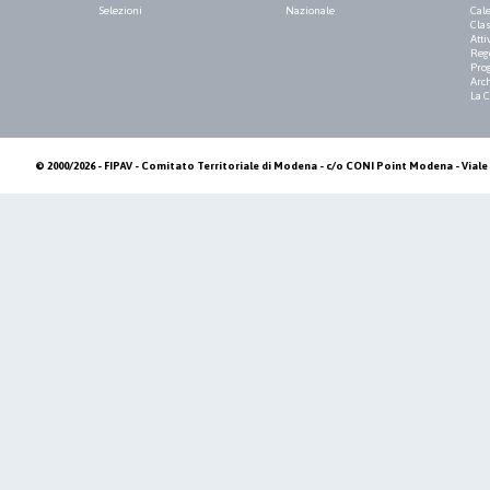
Selezioni
Nazionale
Cale
Clas
Atti
Reg
Pro
Arch
La 
© 2000/2026 - FIPAV - Comitato Territoriale di Modena - c/o CONI Point Modena - Viale 