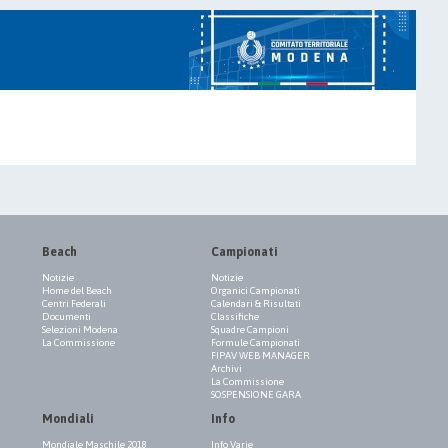
Beach
Campionati
Notizie
Notizie
Home del Beach
Organici Campionati
Centri Federali
Calendari & Risultati
Documenti
Classifiche
Selezioni Modena
Squadre Campioni
La Commissione
Formule Campionati
FIPAV WEB MANAGER
Archivi
La Commissione
SOSPENSIONE GARA
Mondiali
Info
Mondiale Maschile 2018
Info Varie