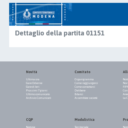
Dettaglio della partita 01151
Novità
Comitato
All
Ultima ora
Organigramma
Not
Gare Odierne
Come raggiungerci
Norm
Gare di Ieri
Come contattarci
FIP
Prossimi 7 giorni
Delibere
Cor
Ultimo comunicato
Bilanci
Are
Archivio Comunicati
Assemblee società
La 
CQP
Modulistica
Pr
Notizie
Territoriale
Not