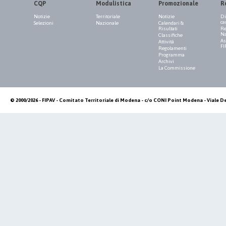
CQP
Modulistica
Promozionale
R
Notizie
Territoriale
Notizie
Di
ca
Selezioni
Nazionale
Calendari &
Risultati
Re
Na
Classifiche
As
Attività
FI
Regolamenti
Programma
Archivi
La Commissione
© 2000/2026 - FIPAV - Comitato Territoriale di Modena - c/o CONI Point Modena - Viale De