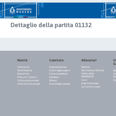
Dettaglio della partita 01132
Novità
Comitato
Allenatori
Uf
G
Ultima ora
Organigramma
Notizie
Gare Odierne
Come raggiungerci
Normativa e Attività
No
Gare di Ieri
Come contattarci
FIPAV WEB
FI
MANAGER
M
Prossimi 7 giorni
Delibere
Corsi
Do
Ultimo comunicato
Bilanci
Area Download
Archivio Comunicati
Assemblee società
La Commissione