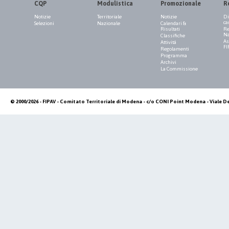
CQP
Modulistica
Promozionale
R
Notizie
Territoriale
Notizie
Di
ca
Selezioni
Nazionale
Calendari &
Risultati
Re
Na
Classifiche
As
Attività
FI
Regolamenti
Programma
Archivi
La Commissione
© 2000/2026 - FIPAV - Comitato Territoriale di Modena - c/o CONI Point Modena - Viale De