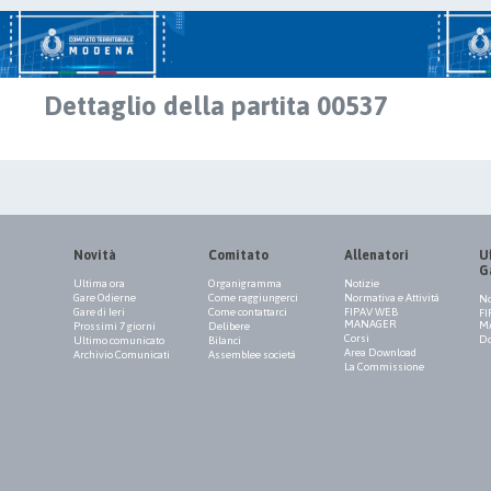
Dettaglio della partita 00537
Novità
Comitato
Allenatori
Uf
G
Ultima ora
Organigramma
Notizie
Gare Odierne
Come raggiungerci
Normativa e Attività
No
Gare di Ieri
Come contattarci
FIPAV WEB
FI
MANAGER
M
Prossimi 7 giorni
Delibere
Corsi
Do
Ultimo comunicato
Bilanci
Area Download
Archivio Comunicati
Assemblee società
La Commissione