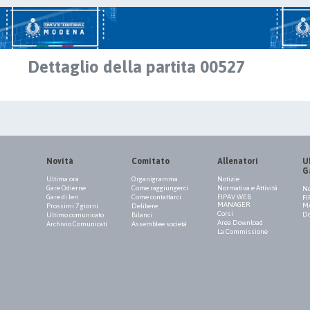
Dettaglio della partita 00527
Novità
Comitato
Allenatori
Uf
G
Ultima ora
Organigramma
Notizie
Gare Odierne
Come raggiungerci
Normativa e Attività
No
Gare di Ieri
Come contattarci
FIPAV WEB
FI
MANAGER
M
Prossimi 7 giorni
Delibere
Corsi
Do
Ultimo comunicato
Bilanci
Area Download
Archivio Comunicati
Assemblee società
La Commissione