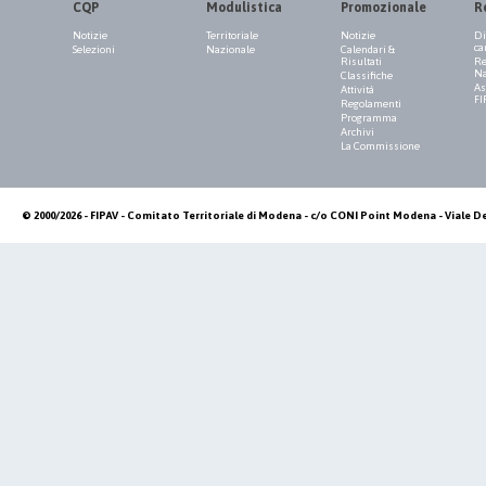
CQP
Modulistica
Promozionale
R
Notizie
Territoriale
Notizie
Di
ca
Selezioni
Nazionale
Calendari &
Risultati
Re
Na
Classifiche
As
Attività
FI
Regolamenti
Programma
Archivi
La Commissione
© 2000/2026 - FIPAV - Comitato Territoriale di Modena - c/o CONI Point Modena - Viale De