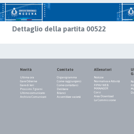
Dettaglio della partita 00522
Novità
Comitato
Allenatori
Uf
G
Ultima ora
Organigramma
Notizie
Gare Odierne
Come raggiungerci
Normativa e Attività
No
Gare di Ieri
Come contattarci
FIPAV WEB
FI
MANAGER
M
Prossimi 7 giorni
Delibere
Corsi
Do
Ultimo comunicato
Bilanci
Area Download
Archivio Comunicati
Assemblee società
La Commissione