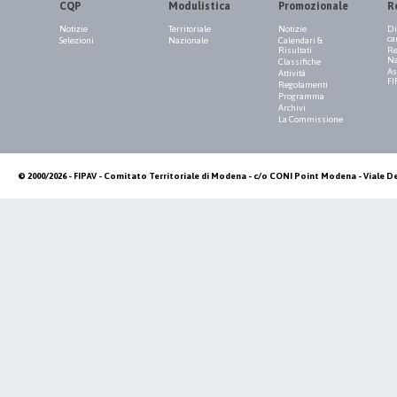
CQP
Modulistica
Promozionale
R
Notizie
Territoriale
Notizie
Di
ca
Selezioni
Nazionale
Calendari &
Risultati
Re
Na
Classifiche
As
Attività
FI
Regolamenti
Programma
Archivi
La Commissione
© 2000/2026 - FIPAV - Comitato Territoriale di Modena - c/o CONI Point Modena - Viale De