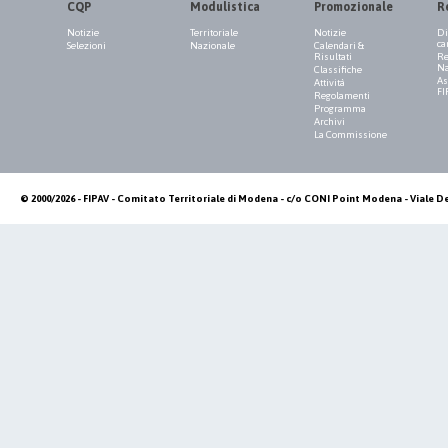
CQP
Modulistica
Promozionale
R
Notizie
Territoriale
Notizie
Di
ca
Selezioni
Nazionale
Calendari &
Risultati
Re
Na
Classifiche
As
Attività
FI
Regolamenti
Programma
Archivi
La Commissione
© 2000/2026 - FIPAV - Comitato Territoriale di Modena - c/o CONI Point Modena - Viale De