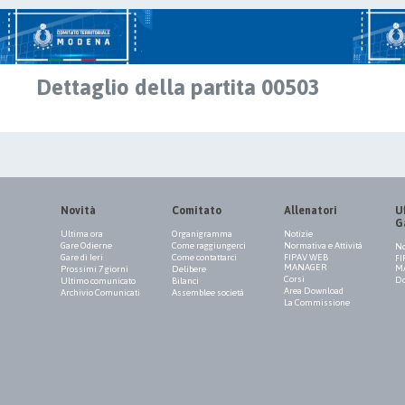
Dettaglio della partita 00503
Novità
Comitato
Allenatori
Uf
G
Ultima ora
Organigramma
Notizie
Gare Odierne
Come raggiungerci
Normativa e Attività
No
Gare di Ieri
Come contattarci
FIPAV WEB
FI
MANAGER
M
Prossimi 7 giorni
Delibere
Corsi
Do
Ultimo comunicato
Bilanci
Area Download
Archivio Comunicati
Assemblee società
La Commissione