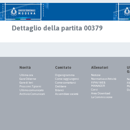
Dettaglio della partita 00379
Novità
Comitato
Allenatori
Uf
G
Ultima ora
Organigramma
Notizie
Gare Odierne
Come raggiungerci
Normativa e Attività
No
Gare di Ieri
Come contattarci
FIPAV WEB
FI
MANAGER
M
Prossimi 7 giorni
Delibere
Corsi
Do
Ultimo comunicato
Bilanci
Area Download
Archivio Comunicati
Assemblee società
La Commissione