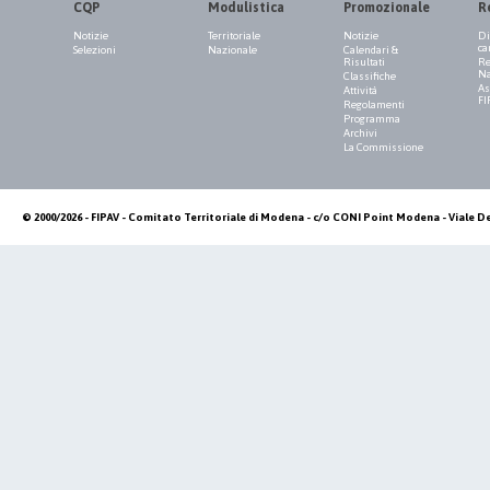
CQP
Modulistica
Promozionale
R
Notizie
Territoriale
Notizie
Di
ca
Selezioni
Nazionale
Calendari &
Risultati
Re
Na
Classifiche
As
Attività
FI
Regolamenti
Programma
Archivi
La Commissione
© 2000/2026 - FIPAV - Comitato Territoriale di Modena - c/o CONI Point Modena - Viale De