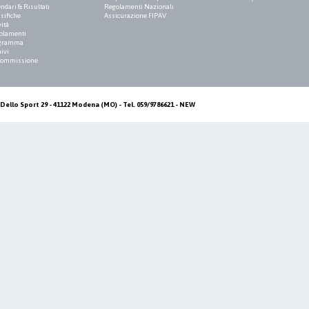
ndari & Risultati
Regolamenti Nazionali
sifiche
Assicurazione FIPAV
vità
olamenti
gramma
ivi
Commissione
Dello Sport 29 - 41122 Modena (MO) - Tel. 059/9786621 - NEW