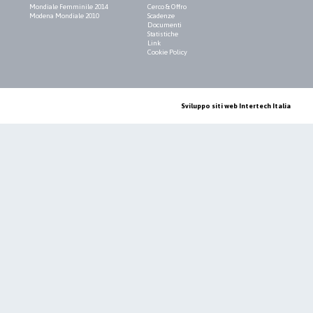
Mondiale Femminile 2014
Cerco & Offro
Modena Mondiale 2010
Scadenze
Documenti
Statistiche
Link
Cookie Policy
Sviluppo siti web Intertech Italia