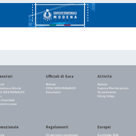
enatori
Ufficiali di Gara
Attività
izie
Notizie
Notizie
ativa e Attività
FIPAV WEB MANAGER
Eventi e Manifestazioni
AV WEB MANAGER
Documenti
Tesseramento
si
Sitting Volley
a Download
Commissione
omozionale
Regolamenti
Europei
izie
Disposizioni campionati
EuroVolley 2026