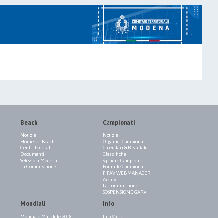
Beach
Campionati
Notizie
Notizie
Home del Beach
Organici Campionati
Centri Federali
Calendari & Risultati
Documenti
Classifiche
Selezioni Modena
Squadre Campioni
La Commissione
Formule Campionati
FIPAV WEB MANAGER
Archivi
La Commissione
SOSPENSIONE GARA
Mondiali
Info
Mondiale Maschile 2018
Info Varie