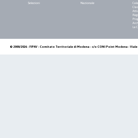
Selezioni
Nazionale
Cale
Clas
Atti
Reg
Pro
Arch
La 
© 2000/2026 - FIPAV - Comitato Territoriale di Modena - c/o CONI Point Modena - Viale 