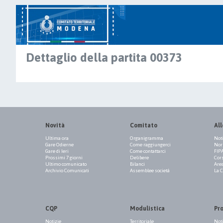
Dettaglio della partita 00373
Novità
Comitato
All
Ultima ora
Organigramma
Not
Gare Odierne
Come raggiungerci
Norm
Gare di Ieri
Come contattarci
FIP
Prossimi 7 giorni
Delibere
Cor
Ultimo comunicato
Bilanci
Are
Archivio Comunicati
Assemblee società
La 
CQP
Modulistica
Pr
Notizie
Territoriale
Not