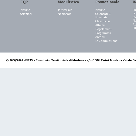
CQP
Modulistica
Promozionale
R
Notizie
Territoriale
Notizie
Di
ca
Selezioni
Nazionale
Calendari &
Risultati
Re
Na
Classifiche
As
Attività
FI
Regolamenti
Programma
Archivi
La Commissione
© 2000/2026 - FIPAV - Comitato Territoriale di Modena - c/o CONI Point Modena - Viale De