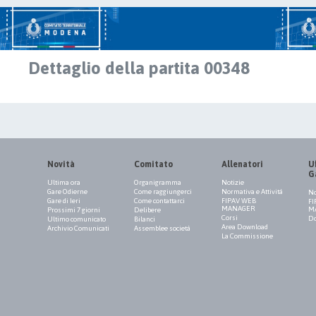
Dettaglio della partita 00348
Novità
Comitato
Allenatori
Uf
G
Ultima ora
Organigramma
Notizie
Gare Odierne
Come raggiungerci
Normativa e Attività
No
Gare di Ieri
Come contattarci
FIPAV WEB
FI
MANAGER
M
Prossimi 7 giorni
Delibere
Corsi
Do
Ultimo comunicato
Bilanci
Area Download
Archivio Comunicati
Assemblee società
La Commissione