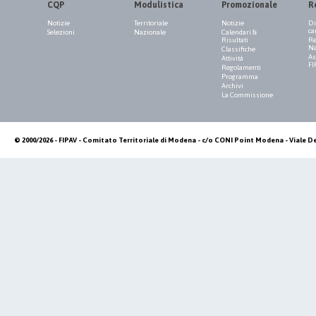
CQP
Modulistica
Promozionale
R
Notizie
Territoriale
Notizie
Di
ca
Selezioni
Nazionale
Calendari &
Risultati
Re
Na
Classifiche
As
Attività
FI
Regolamenti
Programma
Archivi
La Commissione
© 2000/2026 - FIPAV - Comitato Territoriale di Modena - c/o CONI Point Modena - Viale De