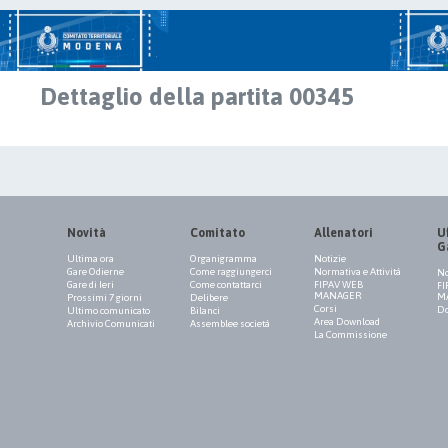
Dettaglio della partita 00345
Novità
Comitato
Allenatori
Uf
G
Ultima ora
Organigramma
Notizie
Gare Odierne
Come raggiungerci
Normativa e Attività
No
Gare di Ieri
Come contattarci
FIPAV WEB
FI
MANAGER
M
Prossimi 7 giorni
Delibere
Corsi
Do
Ultimo comunicato
Bilanci
Area Download
Archivio Comunicati
Assemblee società
La Commissione