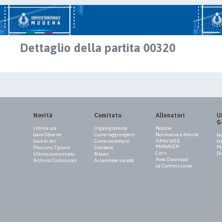
Dettaglio della partita 00320
Novità
Comitato
Allenatori
Uf
G
Ultima ora
Organigramma
Notizie
Gare Odierne
Come raggiungerci
Normativa e Attività
No
Gare di Ieri
Come contattarci
FIPAV WEB
FI
MANAGER
M
Prossimi 7 giorni
Delibere
Corsi
Do
Ultimo comunicato
Bilanci
Area Download
Archivio Comunicati
Assemblee società
La Commissione