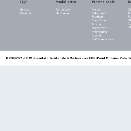
CQP
Modulistica
Promozionale
R
Notizie
Territoriale
Notizie
Di
ca
Selezioni
Nazionale
Calendari &
Risultati
Re
Na
Classifiche
As
Attività
FI
Regolamenti
Programma
Archivi
La Commissione
© 2000/2026 - FIPAV - Comitato Territoriale di Modena - c/o CONI Point Modena - Viale De