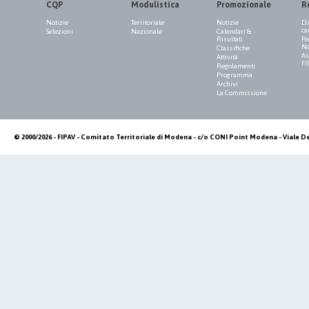
CQP
Modulistica
Promozionale
R
Notizie
Territoriale
Notizie
Di
ca
Selezioni
Nazionale
Calendari &
Risultati
Re
Na
Classifiche
As
Attività
FI
Regolamenti
Programma
Archivi
La Commissione
© 2000/2026 - FIPAV - Comitato Territoriale di Modena - c/o CONI Point Modena - Viale De