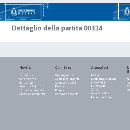
Dettaglio della partita 00314
Novità
Comitato
Allenatori
Uf
G
Ultima ora
Organigramma
Notizie
Gare Odierne
Come raggiungerci
Normativa e Attività
No
Gare di Ieri
Come contattarci
FIPAV WEB
FI
MANAGER
M
Prossimi 7 giorni
Delibere
Corsi
Do
Ultimo comunicato
Bilanci
Area Download
Archivio Comunicati
Assemblee società
La Commissione