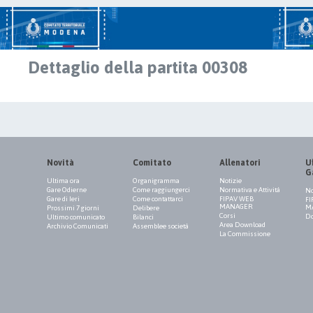
Dettaglio della partita 00308
Novità
Comitato
Allenatori
Uf
G
Ultima ora
Organigramma
Notizie
Gare Odierne
Come raggiungerci
Normativa e Attività
No
Gare di Ieri
Come contattarci
FIPAV WEB
FI
MANAGER
M
Prossimi 7 giorni
Delibere
Corsi
Do
Ultimo comunicato
Bilanci
Area Download
Archivio Comunicati
Assemblee società
La Commissione