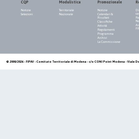
CQP
Modulistica
Promozionale
R
Notizie
Territoriale
Notizie
Di
ca
Selezioni
Nazionale
Calendari &
Risultati
Re
Na
Classifiche
As
Attività
FI
Regolamenti
Programma
Archivi
La Commissione
© 2000/2026 - FIPAV - Comitato Territoriale di Modena - c/o CONI Point Modena - Viale De